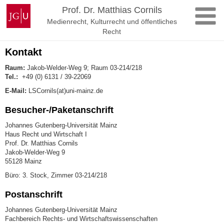
Zum
Johannes
Prof. Dr. Matthias Cornils
Inhalt
Gutenberg-
Medienrecht, Kulturrecht und öffentliches
springen
Universität
Recht
Mainz
Kontakt
Raum:
Jakob-Welder-Weg 9; Raum 03-214/218
Tel.:
+49 (0) 6131 / 39-22069
E-Mail:
LSCornils(at)uni-mainz.de
Besucher-/Paketanschrift
Johannes Gutenberg-Universität Mainz
Haus Recht und Wirtschaft I
Prof. Dr. Matthias Cornils
Jakob-Welder-Weg 9
55128 Mainz
Büro: 3. Stock, Zimmer 03-214/218
Postanschrift
Johannes Gutenberg-Universität Mainz
Fachbereich Rechts- und Wirtschaftswissenschaften