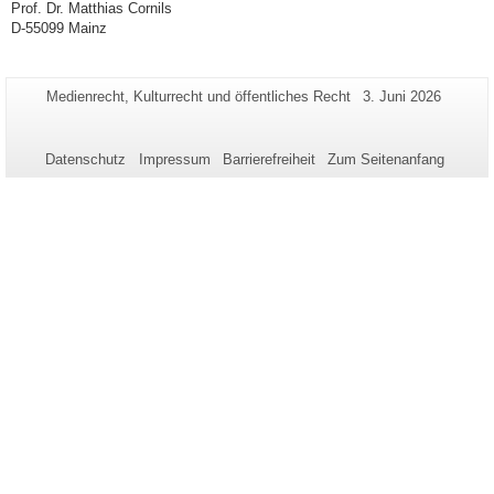
Prof. Dr. Matthias Cornils
D-55099 Mainz
Zusätzliche
Seiten-
Letzte
Medienrecht, Kulturrecht und öffentliches Recht
3. Juni 2026
Name:
Aktualisierung:
Informationen
zu
Datenschutz
Impressum
Barrierefreiheit
Zum Seitenanfang
dieser
Seite