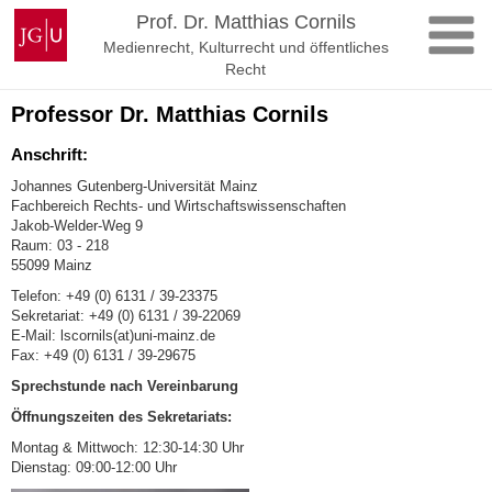
Zum
Johannes
Prof. Dr. Matthias Cornils
Inhalt
Gutenberg-
Medienrecht, Kulturrecht und öffentliches
springen
Universität
Recht
Mainz
Professor Dr. Matthias Cornils
Anschrift:
Johannes Gutenberg-Universität Mainz
Fachbereich Rechts- und Wirtschaftswissenschaften
Jakob-Welder-Weg 9
Raum: 03 - 218
55099 Mainz
Telefon: +49 (0) 6131 / 39-23375
Sekretariat: +49 (0) 6131 / 39-22069
E-Mail: lscornils(at)uni-mainz.de
Fax: +49 (0) 6131 / 39-29675
Sprechstunde nach Vereinbarung
Öffnungszeiten des Sekretariats:
Montag & Mittwoch: 12:30-14:30 Uhr
Dienstag: 09:00-12:00 Uhr