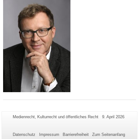
Zusätzliche
Seiten-
Letzte
Medienrecht, Kulturrecht und öffentliches Recht
9. April 2026
Name:
Aktualisierung:
Informationen
zu
Datenschutz
Impressum
Barrierefreiheit
Zum Seitenanfang
dieser